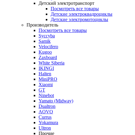
Детский электротранспорт
Посмотреть все товары
Детские электроквадроциклы
Детские электромотоциклы
Производитель
Посмотреть все товары
Syccyba
Samik
Velocifero
Kugoo
Zaxboard
White Siberia
IKINGI
Halten
MiniPRO
Xiaomi
GT
Ninebot
Yamato (Midway)
Dualtron
AOVO
Currus
Yokamura
Ultron
Прочие