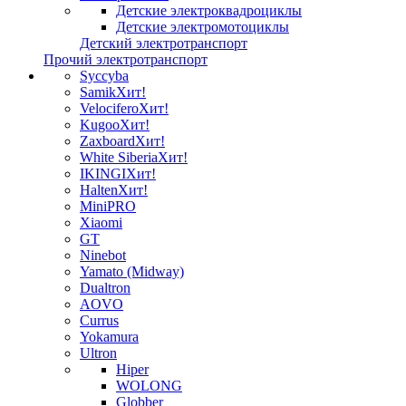
Детские электроквадроциклы
Детские электромотоциклы
Детский электротранспорт
Прочий электротранспорт
Syccyba
Samik
Хит!
Velocifero
Хит!
Kugoo
Хит!
Zaxboard
Хит!
White Siberia
Хит!
IKINGI
Хит!
Halten
Хит!
MiniPRO
Xiaomi
GT
Ninebot
Yamato (Midway)
Dualtron
AOVO
Currus
Yokamura
Ultron
Hiper
WOLONG
Globber